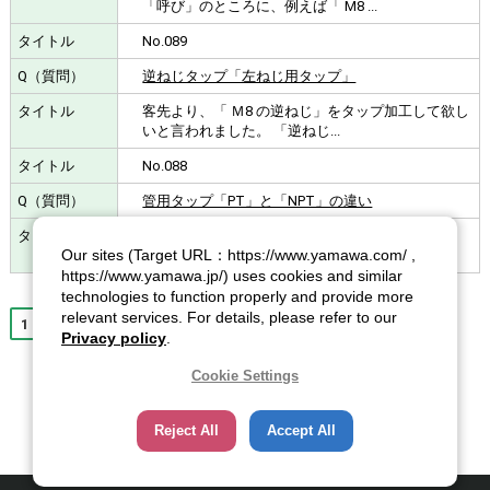
「呼び」のところに、例えば「 M8 ...
No.089
逆ねじタップ「左ねじ用タップ」
客先より、「 Ｍ8 の逆ねじ」をタップ加工して欲し
いと言われました。 「逆ねじ...
No.088
管用タップ「PT」と「NPT」の違い
アメリカ向けの輸出部品のようですが、「NPT
Our sites (Target URL：https://www.yamawa.com/ ,
3/8」のめねじ加工の仕事を請け負...
https://www.yamawa.jp/) uses cookies and similar
technologies to function properly and provide more
relevant services. For details, please refer to our
1
2
次へ
Privacy policy
.
Cookie Settings
Reject All
Accept All