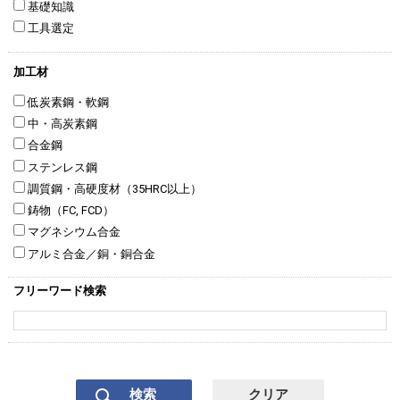
基礎知識
工具選定
加工材
低炭素鋼・軟鋼
中・高炭素鋼
合金鋼
ステンレス鋼
調質鋼・高硬度材（35HRC以上）
鋳物（FC, FCD）
マグネシウム合金
アルミ合金／銅・銅合金
フリーワード検索