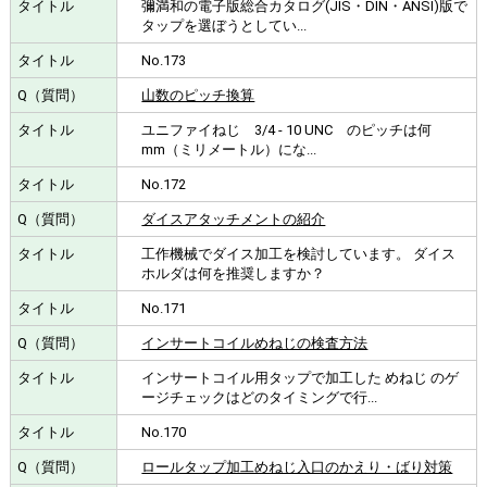
彌満和の電子版総合カタログ(JIS・DIN・ANSI)版で
タップを選ぼうとしてい...
No.173
山数のピッチ換算
ユニファイねじ 3/4 - 10 UNC のピッチは何
mm（ミリメートル）にな...
No.172
ダイスアタッチメントの紹介
工作機械でダイス加工を検討しています。 ダイス
ホルダは何を推奨しますか？
No.171
インサートコイルめねじの検査方法
インサートコイル用タップで加工した めねじ のゲ
ージチェックはどのタイミングで行...
No.170
ロールタップ加工めねじ入口のかえり・ばり対策