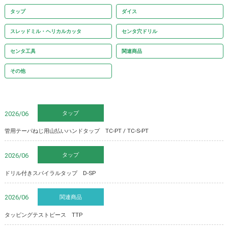
タップ
ダイス
スレッドミル・ヘリカルカッタ
センタ穴ドリル
センタ工具
関連商品
その他
タップ
2026/06
管用テーパねじ用山払いハンドタップ TC-PT / TC-S-PT
タップ
2026/06
ドリル付きスパイラルタップ D-SP
関連商品
2026/06
タッピングテストピース TTP