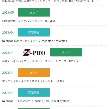
自転車ねじ用通り穴用スパイラルタップ 右ねじ用 SL BC / 左ねじ用 SL LH BC
タップ
2023/05
顕微鏡対物レンズ用ハンドタップ HT MST
関連商品
2023/04
microtap 精密タッピングマシン megatap / microtap
タップ
Z-PRO
2022/11
亜鉛めっき用ハイブリッドバリュースパイラルタップ HVSP ZP
ダイス
2022/11
マシニングセンタ用ダイスアタッチメント DA SS
関連商品
2022/11
microtap TTTsystem（Tapping-Torque-Test-system）