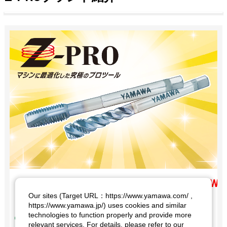
NEW
Our sites (Target URL：https://www.yamawa.com/ ,
チョッと長いZ-PROタップ
https://www.yamawa.jp/) uses cookies and similar
technologies to function properly and provide more
Z-PROブランド
relevant services. For details, please refer to our