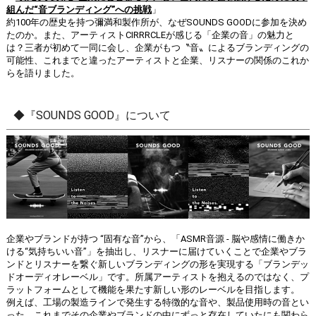
組んだ“音ブランディング”への挑戦
」
約100年の歴史を持つ彌満和製作所が、なぜSOUNDS GOODに参加を決め
たのか。また、アーティストCIRRRCLEが感じる「企業の音」の魅力と
は？三者が初めて一同に会し、企業がもつ〝音〟によるブランディングの
可能性、これまでと違ったアーティストと企業、リスナーの関係のこれか
らを語りました。
◆『SOUNDS GOOD』について
企業やブランドが持つ “固有な音”から、「ASMR音源 - 脳や感情に働きか
ける“気持ちいい音”」を抽出し、リスナーに届けていくことで企業やブラ
ンドとリスナーを繋ぐ新しいブランディングの形を実現する「ブランデッ
ドオーディオレーベル」です。所属アーティストを抱えるのではなく、プ
ラットフォームとして機能を果たす新しい形のレーベルを目指します。
例えば、工場の製造ラインで発生する特徴的な音や、製品使用時の音とい
った、これまでその企業やブランドの中にずっと存在していたにも関わら