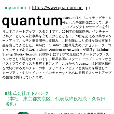
■quantum（
https://www.quantum.ne.jp
）
quantumはクリエイティビティを
軸とした事業開発によって、新
しいプロダクトやサービスを創
り出すスタートアップ・スタジオです。2016年の創業以来、ベンチャー
ビルダーとして⾃社事業を⽴ち上げるとともに、70社を超える企業やスタ
ートアップ、⼤学と事業開発に取組み、共同創業により多様な新規事業を
⽣み出してきました。同時に、quantumは世界最⼤のアクセラレーターコ
ミュニティであるGAN（Global Accelerator Network）が運営するGlobal
Startup Studio Network（GSSN）にアジアで最初にスタートアップ・ス
タジオとして認定されています。世界各国のスタートアップ・スタジオと
ベストプラクティスを共有することで、これからもquantumは起業家精神
を⼤切にするカルチャーの中、クリエイティビティと実装⼒を駆使して、
カーブアウトやジョイント・ベンチャーなどあらゆる形でスタートアップ
の創出に挑戦していきます。
■株式会社オトバンク
（本社：東京都文京区、代表取締役社長：久保田
裕也）