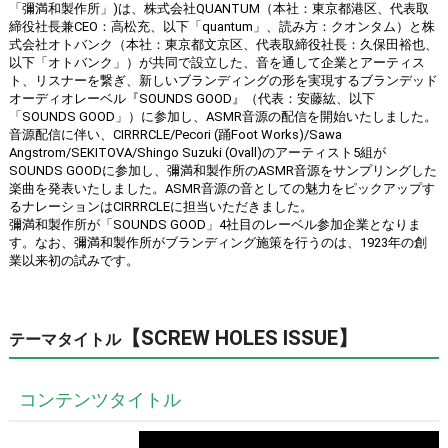
「彌満和製作所」)は、株式会社QUANTUM（本社：東京都港区、代表取
締役社長兼CEO：高松充、以下「quantum」、読み方：クオンタム）と株
式会社オトバンク（本社：東京都文京区、代表取締役社長：久保田裕也、
以下「オトバンク」）が共同で設立した、音を通して企業とアーティス
ト、リスナーを繋ぎ、新しいブランディングの形を実現するブランデッド
オーディオレーベル『SOUNDS GOOD』（代表：安藤紘、以下
「SOUNDS GOOD」）に参加し、ASMR音源の配信を開始いたしました。
音源配信に伴い、CIRRRCLE/Pecori (踊Foot Works)/Sawa
Angstrom/SEKITOVA/Shingo Suzuki (Ovall)のアーティスト5組が
SOUNDS GOODに参加し、彌満和製作所のASMR音源をサンプリングした
楽曲を発表いたしました。ASMR音源の音としての魅力をピックアップす
るナレーションはCIRRRCLEに担当いただきました。
彌満和製作所が「SOUNDS GOOD」4社目のレーベル参加企業となりま
す。なお、彌満和製作所がブランディング施策を行うのは、1923年の創
業以来初の試みです。
【SCREW HOLES ISSUE】
テーマタイトル
コンテンツタイトル