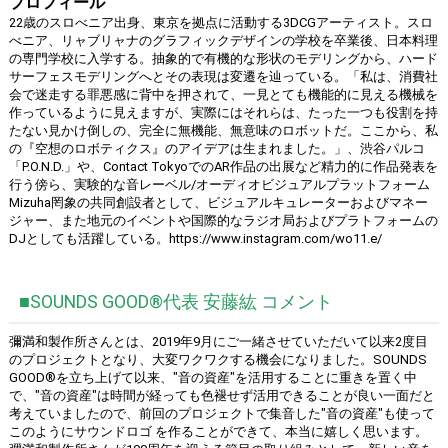
プロフィール
22歳のスロべニア出身、東京を拠点に活動する3DCGアーティスト。スロ
べニア、リャブリャナのグラフィックデザインの学校を卒業後、日本料理
の専門学校に入学する。抽象的で有機的な形状のモデリングから、ハード
サーフェスモデリングへとその表現は変遷を辿っている。「私は、消費社
会で迷走する罪悪感に背中を押されて、一見とても機能的に見える機械を
作っているように見えますが、実際にはそれらは、たった一つも役割を持
たない見かけ倒しの、完全に無機能、無意味のロボットだ。ここから、私
の『空想のロボティクス』のアイデアは生まれました。」、渋谷パルコ
「P.O.N.D.」や、Contact TokyoでのAR作品の出展など精力的に作品発表を
行う傍ら、実験的な音レーベル/オーディオビジュアルプラットフォーム
Mizuha罔象の共同創設者として、ビジュアルキュレーターおよびマネー
ジャー、また地元のイベントや国際的なラジオ局およびプラトフォームの
DJとしても活躍している。https://www.instagram.com/wo11.e/
■SOUNDS GOOD®︎代表 安藤紘 コメント
彌満和製作所さんとは、2019年9月にご一緒させていただいて以来2度目
のプロジェクトとなり、大変ワクワクする機会になりました。SOUNDS
GOOD®︎を立ち上げて以来、"音の資産"を活用することに重きを置く中
で、"音の資産"は時間が経っても色褪せず活用できることが良い一面だと
考えていましたので、前回のプロジェクトで集音した"音の資産"も使って
このようにサウンドロゴ を作ることができて、本当に嬉しく思います。