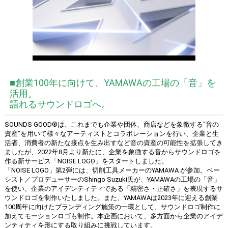
■創業100年に向けて、YAMAWAの工場の「音」を
活用。
語れるサウンドロゴへ。
SOUNDS GOOD®︎は、これまでも企業や団体、商店などを象徴する“音の
資産”を用いて様々なアーティストとコラボレーションを行い、企業と生
活者、消費者の新たな接点を生み出すなど音の資産の可能性を拡張してき
ましたが、2022年8月より新たに、企業を象徴する音からサウンドロゴを
作る新サービス「NOISE LOGO」をスタートしました。
「NOISE LOGO」第2弾には、切削工具メーカーのYAMAWA が参加。ベー
シスト／プロデューサーのShingo Suzuki氏が、YAMAWAの工場の「音」
を使い、企業のアイデンティティである「精密さ・正確さ」を表現するサ
ウンドロゴを制作いたしました。また、YAMAWAは2023年に迎える創業
100周年に向けたブランディング施策の一環として、サウンドロゴ制作に
加えてモーションロゴも制作。本企画において、多方面から企業のアイデ
ンティティを形にする取り組みに挑戦しています。