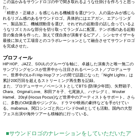
この温かみをサウンドロゴの中で聞き取れるような仕掛けを作ろうと思っ
た。
「精密さ・正確さ」を感じられる機械音を選びつつ、人の温かみが感じら
れるリズム感のあるサウンドロゴ。具体的にはエアガン、エアシリンダ
ー、製品加工、機械摺動音を選び、それぞれの起動音の話し合っているよ
うなリズミカルな部分を切り取ってランダムに配置。テンポ感のある起動
音の集合体を作った。加えて僕自身が演奏するピアノ、シンセサイザーを
最後に加えて工場音とのコラボレーションとして融合させてサウンドロゴ
を完成させた。
プロフィール
HIP HOP、JAZZ、SOULのグルーヴを軸に、卓越した演奏力と唯一無二の
サンプリングセンスが世界中から注目されるベーシスト／プロデューサ
ー。世界中のLo-Fi Hip Hopファンの間で話題になった「Night Lights」は
累計200万回を超えるストリーミング再生数を記録。
また、プロデューサー／ベーシストとしてBTS (防弾少年団)、矢野顕子、
Chara、Original Love、和田アキ子、七尾旅人、ハナレグミ、Wouter
Hamel、20syl (Hocus Pocus)など世界中のアーティストをサポート。さら
に、多数のCM楽曲やジングル、ドラマや映画の劇伴などを手がけてい
る。mabanua、関口シンゴと共にバンドOvallとしても活動。国内の大型
フェス出演や海外ツアーも積極的に行っている。
■サウンドロゴのナレーションをしていただいたア