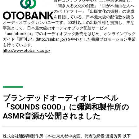
音声コンテンツを中心とした事業を展開し、
「聞き入る文化の創造」「目が不自由な人へ
のバリアフリー」「出版文化の振興」の達成
を目指している、日本最大級の配信数を誇る
オーディオブックカンパニーです。500社以上の出版社様と提携し、主な
事業として、日本最大級のオーディオブック配信サービス
「audiobook.jp」でのオーディオブック販売をはじめ、オンラインブック
ガイド「新刊JP」(
http://sinkan.jp/
)を中心とした書籍プロモーション事業
も行っています。
http://www.otobank.co.jp/
ブランデッドオーディオレーベル
「SOUNDS GOOD」に彌満和製作所の
ASMR音源が公開されました
株式会社彌満和製作所（本社:東京都中央区、代表取締役:渡邊芳男 以下