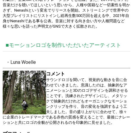
音楽だけを聴いてほしいという思いから、人種や国籍など一切素性を明か
さず、Nenashiという変名でリリースを開始。ストリーミングで世界中の
大型プレイリストにリストインし総再生数500万回を超える中、2021年自
身がNenashiである事を公表。音楽に対する向き合い方や人種問題など
様々な思いを語った声明文がSNSで大きく拡散された。
■モーションロゴを制作いただいたアーティスト
・Luna Woelle
コメント
サウンドロゴを聞いて、視覚的な動きを音に合
わせていきました。意識したのは、抽象的なア
ニメーションと3Dのロゴデザインを調和させる
ことです。洗練されたデザインにし、メタリッ
クで抽象的だけれどもオーガニックなモーショ
ンクリップを作り、音の変化を強調するよう工
夫しました。音の盛り上がりに合わせて、徐々
に企業のトレードマークである赤色の質感を変えることで、最後にナレー
ションと共にロゴの全貌が公開されるのを印象的に見せました。