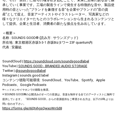
ら、その「余白」に彼らの魂を吹き込むことで、未来に意味のある形で継
承していく事業です。工場の製造ラインで発生する特徴的な音や、製品使
用時の音といった“ブランドを象徴する音”を企業やブランドの“音の資
産”として捉え、音楽アーティストやイラストレーター、写真家などの
様々なクリエイターたちとのコラボレーションから生まれるコンテンツと
して提供。企業と生活者、消費者の新たな接点を生み出しています。
＜概要＞
名称 : SOUNDS GOOD®︎ (読み方 : サウンズグッド)
所在地 : 東京都港区赤坂5-3-1 赤坂Bizタワー 23F quantum内
代表 : 安藤紘
SoundCloud |
https://soundcloud.com/soundsgoodlabel
YouTube |
SOUNDS GOOD - BRANDED AUDIO STORAGE
Twitter |
@soundsgoodlabel
Instagram | sounds.good.label
コンテンツ聴取可能環境 : SoundCloud、YouTube、Spotify、Apple
Podcasts、Google Podcasts
※ヘッドホンやイヤホンでの聴取を推奨。
※ SOUNDS GOOD®︎の公開済みのすべての音源は、音楽を制作する全てのアーティストに無料で
提供しています。 「SOUNDS GOOD」からの音源提供をご希望される方は、以下のURLよりお
問い合わせ下さい。
https://forms.gle/i6QtvhgsQwxoWn5d8