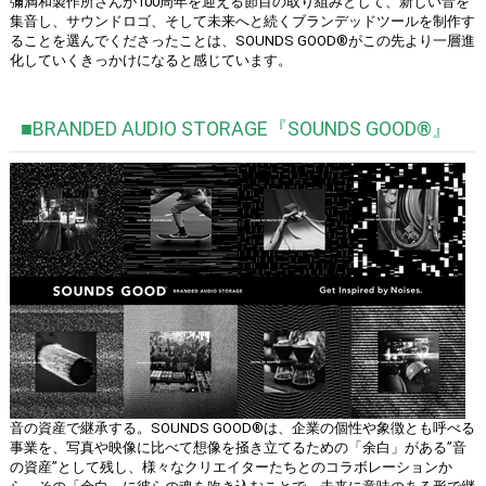
彌満和製作所さんが100周年を迎える節目の取り組みとして、新しい音を
集音し、サウンドロゴ、そして未来へと続くブランデッドツールを制作す
ることを選んでくださったことは、SOUNDS GOOD®︎がこの先より一層進
化していくきっかけになると感じています。
■BRANDED AUDIO STORAGE『SOUNDS GOOD®︎』
音の資産で継承する。SOUNDS GOOD®は、企業の個性や象徴とも呼べる
事業を、写真や映像に比べて想像を掻き立てるための「余白」がある”音
の資産”として残し、様々なクリエイターたちとのコラボレーションか