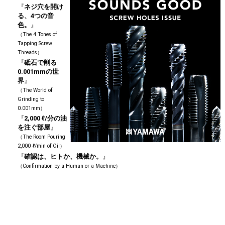
『
ネジ穴を開け
る、4つの音
色。
』
（The 4 Tones of
Tapping Screw
Threads）
『
砥石で削る
0.001mmの世
界
』
（The World of
Grinding to
0.001mm）
『
2,000 ℓ/分の油
を注ぐ部屋
』
（The Room Pouring
2,000 ℓ/min of Oil）
『
確認は、ヒトか、機械か。
』
（Confirmation by a Human or a Machine）