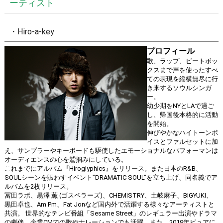
ーティスト
・Hiro-a-key
プロフィール
歌、ラップ、ビートボッ
クスまで声を使ったすべ
ての表現を縦横無尽に行
き来するソウルシンガ
ー。
幼少期をNYとLAで過ご
し、帰国後本格的に活動
を開始。
伸びやかなハイトーンボ
イスとファルセットに加
え、サンプラーやキーボードも駆使したエモーショナルなパフォーマンは
オーディエンスの心を鷲掴みにしている。
これまでにアルバム『Hiroglyphics』をリリース。また日本のR&B、
SOULシーンを賑わすイベント”DRAMATIC SOUL”を立ち上げ、同名義でア
ルバムを2枚リリース。
冨田ラボ、黒澤 薫 (ゴスペラーズ)、CHEMISTRY、土岐麻子、BIGYUKI、
黒田卓也、Am Pm、Fat Jonなど国内外で活躍する様々なアーティストと
共演。 世界的なテレビ番組「Sesame Street」のレギュラー出演やドラマ
の劇伴、企業CMでの歌やナレーションでも活躍。また、2019年ピュアに