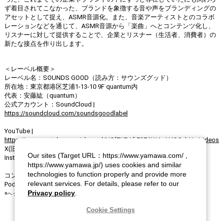
ず着目されてこなかった、ブランドを象徴する音や声をブランディングの
アセットとして捉え、ASMR音源化。また、音楽アーティストとのコラボ
レーションなどを通じて、ASMR音源から「楽曲」へとコンテンツ化し、
リスナーに対して提供することで、企業とリスナー（生活者、消費者）の
新たな接点を作り出します。
＜レーベル概要＞
レーベル名：SOUNDS GOOD（読み方：サウンズグッド）
所在地：東京都港区芝浦1-13-10 9F quantum内
代表：安藤紘（quantum）
公式アカウント：SoundCloud |
https://soundcloud.com/soundsgoodlabel
YouTube |
https://www.youtube.com/channel/UCfZVBAfrE2Z1W4mV4OCebHg/videos
X(旧 Twitter) |
@soundsgoodlabel
Our sites (Target URL：https://www.yamawa.com/ ,
Instagram | sounds.good.label
https://www.yamawa.jp/) uses cookies and similar
technologies to function properly and provide more
コンテンツ聴取可能環境：SoundCloud、YouTube、Spotify、Apple
relevant services. For details, please refer to our
Podcasts、Google Podcasts
Privacy policy
.
※ヘッドホンやイヤホンでの聴取を推奨。
Cookie Settings