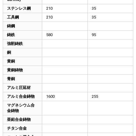
ステンレス鋼
210
35
工具鋼
210
35
鋳鋼
鋳鉄
580
95
強靭鋳鉄
銅
黄銅
黄銅鋳物
青銅
アルミ圧延材
アルミ合金鋳物
1600
255
マグネシウム合
金鋳物
亜鉛合金鋳物
チタン合金