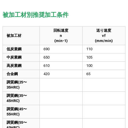
被加工材別推奨加工条件
回転速度
送り速度
被加工材
n
νf
(min-1)
(mm/min)
低炭素鋼
690
110
中炭素鋼
650
105
高炭素鋼
610
100
合金鋼
420
65
調質鋼(25〜
35HRC)
調質鋼(35〜
45HRC)
調質鋼(45〜
55HRC)
調質鋼(55〜
63HRC)