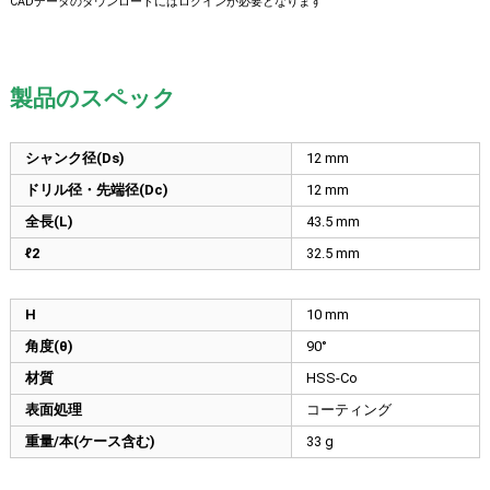
CADデータのダウンロードにはログインが必要となります
製品のスペック
シャンク径(Ds)
12
mm
ドリル径・先端径(Dc)
12
mm
全長(L)
43.5
mm
ℓ2
32.5
mm
H
10
mm
角度(θ)
90°
材質
HSS-Co
表面処理
コーティング
重量/本(ケース含む)
33 g