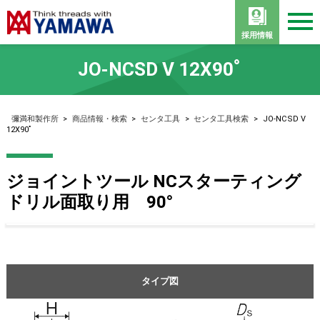
採用情報
JO-NCSD V 12X90ﾟ
彌満和製作所
>
商品情報・検索
>
センタ工具
>
センタ工具検索
>
JO-NCSD V
12X90ﾟ
ジョイントツール NCスターティング
ドリル面取り用 90°
タイプ図