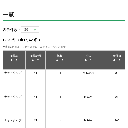
一覧
表示件数：
1～30件（全16,420件）
商品名
商品記号
等級
寸法
食付き
▲
▼
▲
▼
▲
▼
▲
▼
▲
▼
ナットタップ
NT
Ⅱb
M42X4.5
25P
ナットタップ
NT
Ⅱb
M39X4
26P
ナットタップ
NT
Ⅱb
M36X4
26P