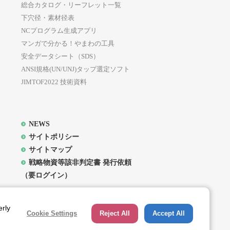
総合カタログ・リーフレット一覧
下穴径・素材径表
NCプログラム生成アプリ
マンガで分かる！やまわの工具
安全データシート（SDS）
ANSI規格(UN/UNJ)タップ選定ソフト
JIMTOF2022 技術資料
NEWS
サイトポリシー
サイトマップ
戦略物資等該非判定書 発行依頼
（要ログイン）
erly
Cookie Settings
Reject All
Accept All