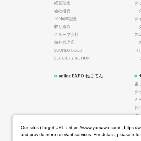
経営理念
タ
会社概要
タ
100周年記念
ダ
取り組み
ダ
グループ会社
ス
海外代理店
ス
SOUNDS GOOD
セ
SECURITY ACTION
セ
online EXPO ねじてん
困
タ
ミ
各
タ
Our sites (Target URL：https://www.yamawa.com/ , https://ww
and provide more relevant services. For details, please refe