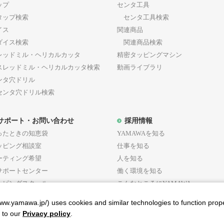
ップ
センタ工具
ップ検索
センタ工具検索
イス
関連商品
イス検索
関連商品検索
レッドミル・ヘリカルカッタ
精密タッピングマシン
レッドミル・ヘリカルカッタ検索
動画ライブラリ
ンタ穴ドリル
ンタ穴ドリル検索
サポート・お問い合わせ
採用情報
ったときの知恵袋
YAMAWAを知る
ッピング相談室
仕事を知る
ーティング希望
人を知る
サポートセンター
働く環境を知る
ッピングスクール
こんなところにYAMAWA
募集要項
w.yamawa.jp/) uses cookies and similar technologies to function prop
r to our
Privacy policy
.