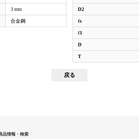
3
mm
D2
合金鋼
ℓs
ℓ1
D
T
商品情報・検索