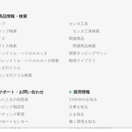
商品情報・検索
ップ
センタ工具
ップ検索
センタ工具検索
イス
関連商品
イス検索
関連商品検索
レッドミル・ヘリカルカッタ
精密タッピングマシン
レッドミル・ヘリカルカッタ検索
動画ライブラリ
ンタ穴ドリル
ンタ穴ドリル検索
サポート・お問い合わせ
採用情報
ったときの知恵袋
YAMAWAを知る
ッピング相談室
仕事を知る
ーティング希望
人を知る
サポートセンター
働く環境を知る
ッピングスクール
こんなところにYAMAWA