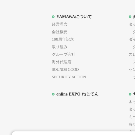
YAMAWAについて
経営理念
タ
会社概要
タ
100周年記念
ダ
取り組み
ダ
グループ会社
ス
海外代理店
ス
SOUNDS GOOD
セ
SECURITY ACTION
セ
online EXPO ねじてん
困
タ
ミ
各
タ