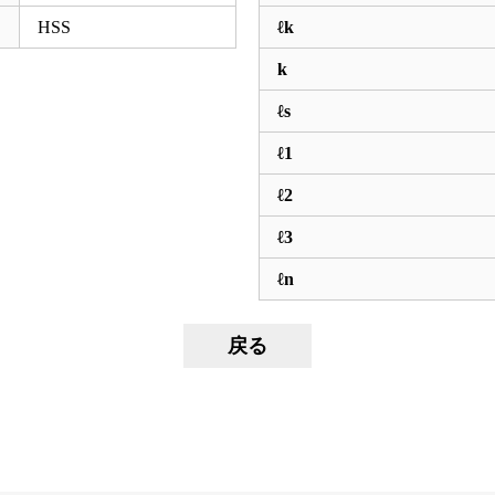
HSS
ℓk
k
ℓs
ℓ1
ℓ2
ℓ3
ℓn