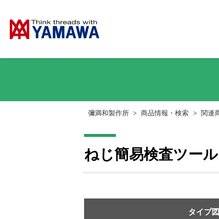
彌満和製作所
>
商品情報・検索
>
関連
ねじ簡易検査ツール 
タイプ