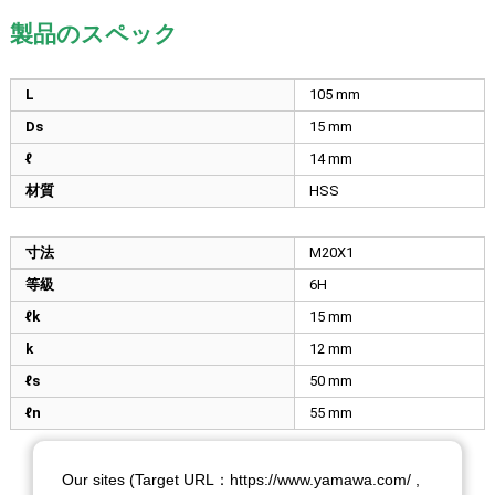
製品のスペック
L
105
mm
Ds
15
mm
ℓ
14
mm
材質
HSS
寸法
M20X1
等級
6H
ℓk
15
mm
k
12
mm
ℓs
50
mm
ℓn
55
mm
Our sites (Target URL：https://www.yamawa.com/ ,