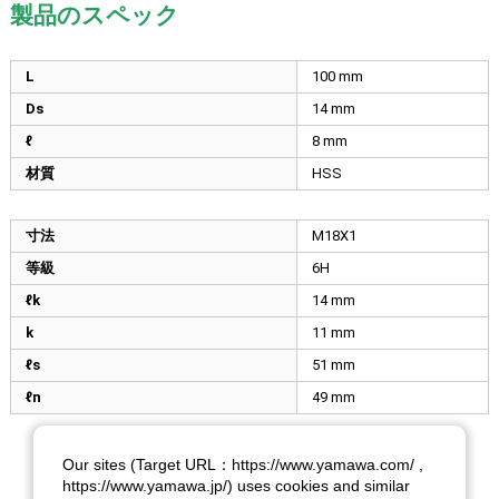
製品のスペック
L
100
mm
Ds
14
mm
ℓ
8
mm
材質
HSS
寸法
M18X1
等級
6H
ℓk
14
mm
k
11
mm
ℓs
51
mm
ℓn
49
mm
Our sites (Target URL：https://www.yamawa.com/ ,
https://www.yamawa.jp/) uses cookies and similar