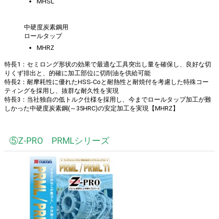
MHSL
中硬度炭素鋼用
ロールタップ
MHRZ
特長1：セミロング形状の効果で最適な工具突出し量を確保し、良好な切
りくず排出と、的確に加工部位に切削油を供給可能
特長2：耐摩耗性に優れたHSS-Coと耐熱性と耐焼付を考慮した特殊コー
ティングを採用し、抜群な耐久性を実現
特長3：当社独自の低トルク仕様を採用し、今までロールタップ加工が難
しかった中硬度炭素鋼(～35HRC)の安定加工を実現【MHRZ】
⑤Z-PRO PRMLシリーズ