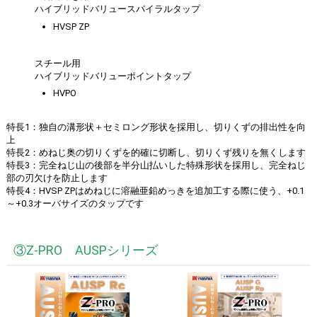
ハイブリッドバリュースパイラルタップ
HVSP ZP
スチール用
ハイブリッドバリューポイントタップ
HVPO
特長1：独自の溝形状＋セミロング形状を採用し、切りくずの排出性を向
上
特長2：めねじ奥の切りくずを的確に切断し、切りくず残りを無くします
特長3：完全ねじ山の後部を半分山払いした特殊形状を採用し、完全ねじ
部の刃欠けを防止します
特長4：HVSP ZPはめねじに溶融亜鉛めっきを追加工する際に使う、+0.1
～+0.3オーバサイズのタップです
③Z-PRO AUSPシリーズ