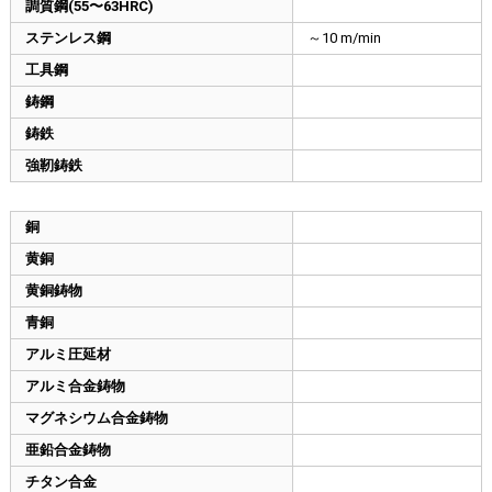
調質鋼(55〜63HRC)
ステンレス鋼
～10 m/min
工具鋼
鋳鋼
鋳鉄
強靭鋳鉄
銅
黄銅
黄銅鋳物
青銅
アルミ圧延材
アルミ合金鋳物
マグネシウム合金鋳物
亜鉛合金鋳物
チタン合金