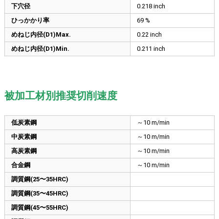
下穴径
0.218
inch
ひっかかり率
69 %
めねじ内径(D1)Max.
0.22
inch
めねじ内径(D1)Min.
0.211
inch
被加工材別推奨切削速度
低炭素鋼
～10 m/min
中炭素鋼
～10 m/min
高炭素鋼
～10 m/min
合金鋼
～10 m/min
調質鋼(25〜35HRC)
調質鋼(35〜45HRC)
調質鋼(45〜55HRC)