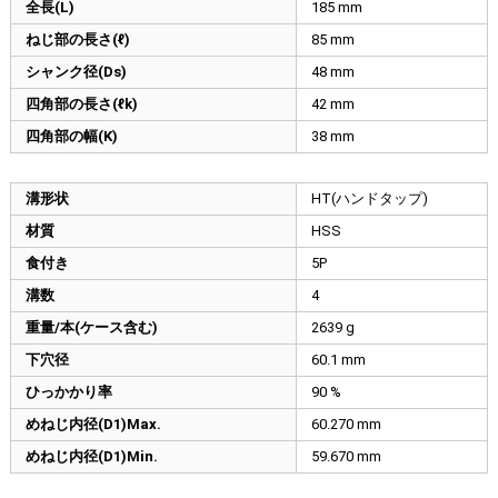
全長(L)
185
mm
ねじ部の長さ(ℓ)
85
mm
シャンク径(Ds)
48
mm
四角部の長さ(ℓk)
42
mm
四角部の幅(K)
38
mm
溝形状
HT(ハンドタップ)
材質
HSS
食付き
5P
溝数
4
重量/本(ケース含む)
2639 g
下穴径
60.1
mm
ひっかかり率
90 %
めねじ内径(D1)Max.
60.270
mm
めねじ内径(D1)Min.
59.670
mm