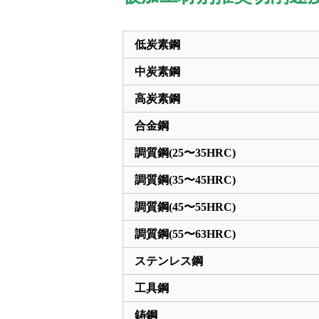
低炭素鋼
中炭素鋼
高炭素鋼
合金鋼
調質鋼(25〜35HRC)
調質鋼(35〜45HRC)
調質鋼(45〜55HRC)
調質鋼(55〜63HRC)
ステンレス鋼
工具鋼
鋳鋼