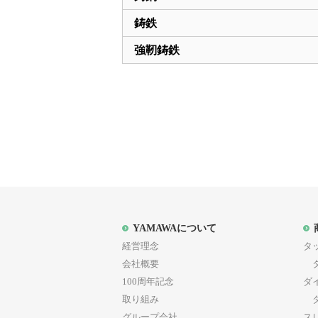
鋳鉄
強靭鋳鉄
YAMAWAについて
経営理念
タ
会社概要
タ
100周年記念
ダ
取り組み
ダ
グループ会社
ス