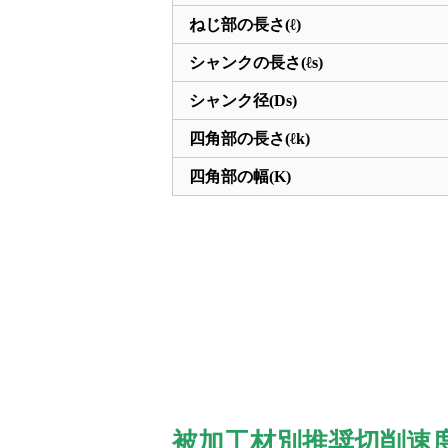
ねじ部の長さ(ℓ)
シャンクの長さ(ℓs)
シャンク径(Ds)
四角部の長さ(ℓk)
四角部の幅(K)
被加工材別推奨切削速