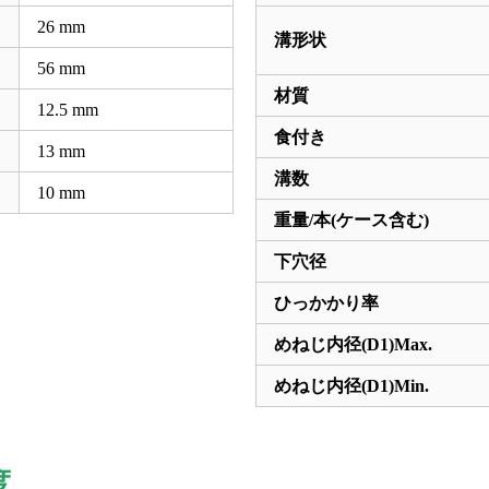
26
mm
溝形状
56
mm
材質
12.5
mm
食付き
13
mm
溝数
10
mm
重量/本(ケース含む)
下穴径
ひっかかり率
めねじ内径(D1)Max.
めねじ内径(D1)Min.
度