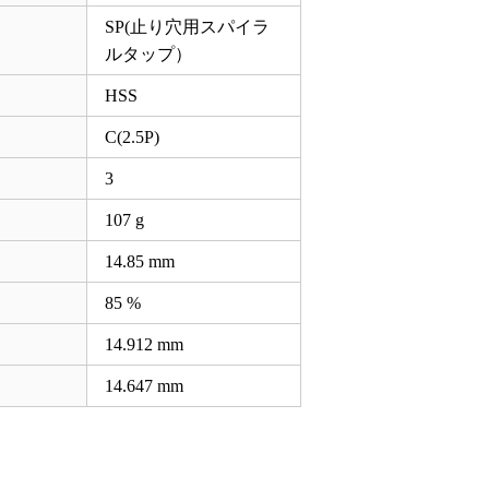
SP(止り穴用スパイラ
ルタップ）
HSS
C(2.5P)
3
107 g
14.85
mm
85 %
14.912
mm
14.647
mm