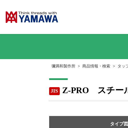
彌満和製作所
>
商品情報・検索
>
タッ
Z-PRO スチ
JIS
タイプ