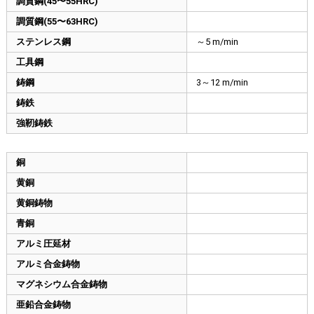
調質鋼(45〜55HRC)
調質鋼(55〜63HRC)
ステンレス鋼
～5 m/min
工具鋼
鋳鋼
3～12 m/min
鋳鉄
強靭鋳鉄
銅
黄銅
黄銅鋳物
青銅
アルミ圧延材
アルミ合金鋳物
マグネシウム合金鋳物
亜鉛合金鋳物