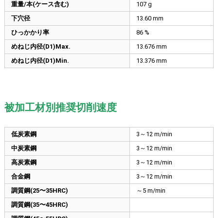
重量/本(ケース含む)
107 g
下穴径
13.60
mm
ひっかかり率
86 %
めねじ内径(D1)Max.
13.676
mm
めねじ内径(D1)Min.
13.376
mm
被加工材別推奨切削速度
低炭素鋼
3～12 m/min
中炭素鋼
3～12 m/min
高炭素鋼
3～12 m/min
合金鋼
3～12 m/min
調質鋼(25〜35HRC)
～5 m/min
調質鋼(35〜45HRC)