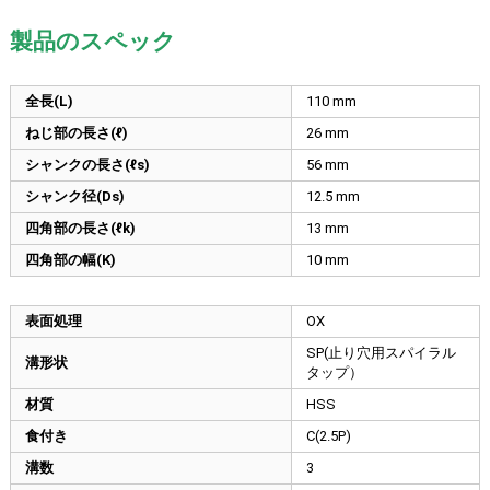
製品のスペック
全長(L)
110
mm
ねじ部の長さ(ℓ)
26
mm
シャンクの長さ(ℓs)
56
mm
シャンク径(Ds)
12.5
mm
四角部の長さ(ℓk)
13
mm
四角部の幅(K)
10
mm
表面処理
OX
SP(止り穴用スパイラル
溝形状
タップ）
材質
HSS
食付き
C(2.5P)
溝数
3