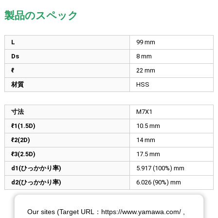
製品のスペック
L
99
mm
Ds
8
mm
ℓ
22
mm
材質
HSS
寸法
M7X1
ℓ1(1.5D)
10.5
mm
ℓ2(2D)
14
mm
ℓ3(2.5D)
17.5
mm
d1(ひっかかり率)
5.917 (100%)
mm
d2(ひっかかり率)
6.026 (90%)
mm
Our sites (Target URL：https://www.yamawa.com/ ,