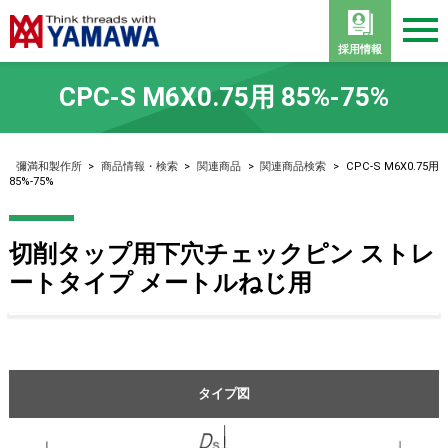
採用情報
CPC-S M6X0.75用 85%-75%
彌満和製作所
>
商品情報・検索
>
関連商品
>
関連商品検索
>
CPC-S M6X0.75用
85%-75%
切削タップ用下穴チェックピン ストレ
ートタイプ メートルねじ用
タイプ図