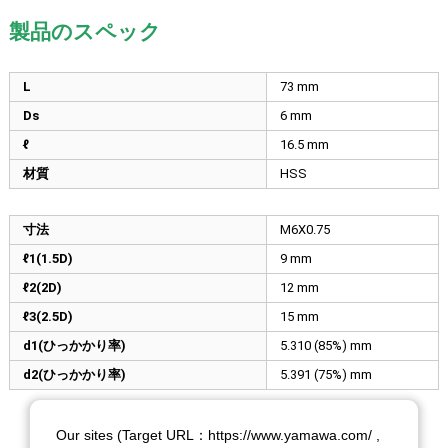
製品のスペック
L
73
mm
Ds
6
mm
ℓ
16.5
mm
材質
HSS
寸法
M6X0.75
ℓ1(1.5D)
9
mm
ℓ2(2D)
12
mm
ℓ3(2.5D)
15
mm
d1(ひっかかり率)
5.310 (85%)
mm
d2(ひっかかり率)
5.391 (75%)
mm
Our sites (Target URL：https://www.yamawa.com/ ,