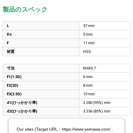
製品のスペック
L
57
mm
Ds
5
mm
ℓ
11
mm
材質
HSS
寸法
M4X0.7
ℓ1(1.5D)
6
mm
ℓ2(2D)
8
mm
ℓ3(2.5D)
10
mm
d1(ひっかかり率)
3.280 (95%)
mm
d2(ひっかかり率)
3.356 (85%)
mm
Our sites (Target URL：https://www.yamawa.com/ ,