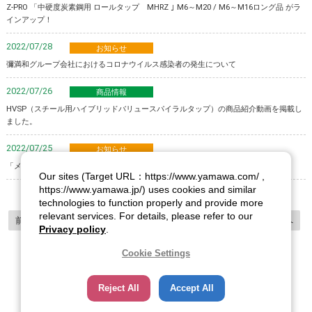
Z-PRO 「中硬度炭素鋼用 ロールタップ MHRZ ｣ M6～M20 / M6～M16ロング品 がラ
インアップ！
2022/07/28
お知らせ
彌満和グループ会社におけるコロナウイルス感染者の発生について
2022/07/26
商品情報
HVSP（スチール用ハイブリッドバリュースパイラルタップ）の商品紹介動画を掲載し
ました。
2022/07/25
お知らせ
「メーカー希望小売価格表2022年8月」掲載のご案内
Our sites (Target URL：https://www.yamawa.com/ ,
https://www.yamawa.jp/) uses cookies and similar
technologies to function properly and provide more
relevant services. For details, please refer to our
前へ
1
2
3
4
5
6
7
8
9
10
次へ
Privacy policy
.
Cookie Settings
Reject All
Accept All