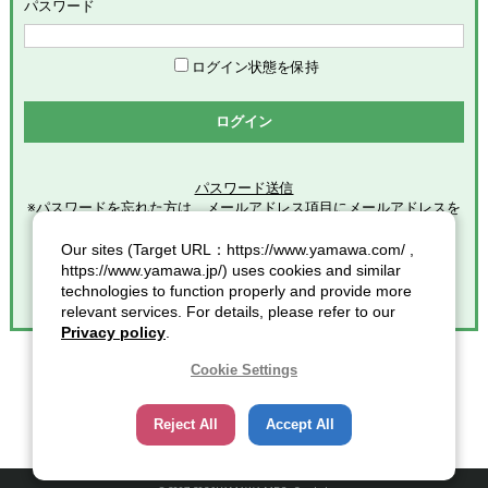
めます。
パスワード
「会員」とは、本サービスの利用希望者で、本規約に同意のう
え当社グループが定める手続きに従い、会員登録を完了した方
を意味します。
ログイン状態を保持
「登録情報」とは、本サービスの利用のために会員が当社グル
ープに提供した全ての情報を意味します。
ログイン
「個人情報」とは、個人情報保護の保護に関する法律第２条第
１項各号に規定する個人情報を意味します。
パスワード送信
※パスワードを忘れた方は、メールアドレス項目にメールアドレスを
第2条（総則）
入力し
クリックしてください。
Our sites (Target URL：https://www.yamawa.com/ ,
本規約の適用範囲
https://www.yamawa.jp/) uses cookies and similar
本規約は、本サービスの利用に関する一切の事項に適用されま
technologies to function properly and provide more
す。
relevant services. For details, please refer to our
本規約の改定
Privacy policy
.
当社グループは、会員に対する事前連絡又は会員による事前承
諾なしに、本規約を変更・追加・削除できるものとし、会員
Cookie Settings
は、当社グループが別途定める時点をもって、これに同意した
ものとみなします。また、この場合、会員に対する通知には次
Reject All
Accept All
項に定める方法その他当社グループが適当と判断した方法をと
り、当社グループが定める各諸規定等の変更についても、同様
の扱いとします。
通知又は連絡