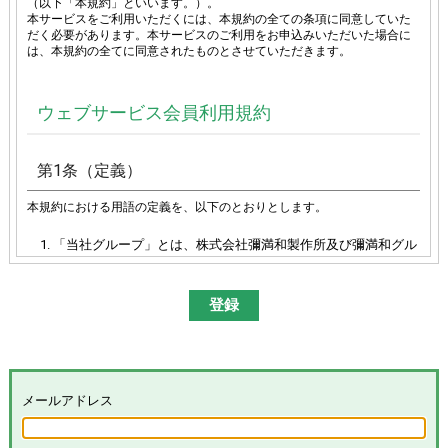
（以下「本規約」といいます。）。
本サービスをご利用いただくには、本規約の全ての条項に同意していた
だく必要があります。本サービスのご利用をお申込みいただいた場合に
は、本規約の全てに同意されたものとさせていただきます。
ウェブサービス会員利用規約
第1条（定義）
本規約における用語の定義を、以下のとおりとします。
「当社グループ」とは、株式会社彌満和製作所及び彌満和グル
ープ各社（株式会社やまわエンジニアリングサービス、株式会
社やまわインターナショナル、台湾彌満和股份有限公司、彌満
和亜洲股份有限公司及びYAMAWA EUROPE S.p.A.）の総体又は
その各々を意味します。
「本サイト」とは、「彌満和製作所WEBサイト
(
https://www.yamawa.com/
および関連する各サービスサイ
ト）」を意味します。
「本サービス」とは、本サイトにおける会員限定コンテンツの
メールアドレス
提供、当社グループによる、会員に対するメールの配信その他
のサービスを意味し、その具体的内容は当社グループが別途定