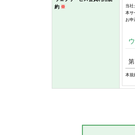
当社
約
※
本サ
お申
第
本規