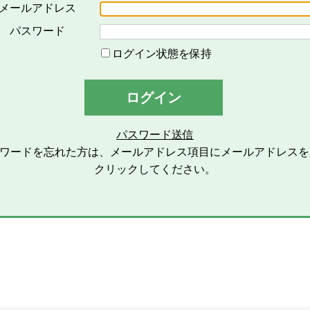
対するメールの配信その他のサービスを意味し、その具体的内
メールアドレス
「会員」とは、本サービスの利用希望者で、本規約に同意のう
パスワード
い、会員登録を完了した方を意味します。
ログイン状態を保持
「登録情報」とは、本サービスの利用のために会員が当社グル
ます。
ログイン
「個人情報」とは、個人情報保護の保護に関する法律第２条第
します。
パスワード送信
スワードを忘れた方は、メールアドレス項目にメールアドレスを
2条（総則）
クリックしてください。
本規約の適用範囲
本規約は、本サービスの利用に関する一切の事項に適用されま
本規約の改定
当社グループは、会員に対する事前連絡又は会員による事前承
除できるものとし、会員は、当社グループが別途定める時点を
します。また、この場合、会員に対する通知には次項に定める