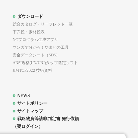
ついても、同様の扱いとします。
ダウンロード
員に対してメール等を用いて通知又
総合カタログ・リーフレット一覧
会員は予めこれを承諾したものとし
下穴径・素材径表
NCプログラム生成アプリ
プは、本サイト上での掲示又はメー
マンガで分かる！やまわの工具
等が本サイト上に掲載され又はメー
安全データシート（SDS）
のとします。
ANSI規格(UN/UNJ)タップ選定ソフト
登録手続を行わなかった場合は、最
JIMTOF2022 技術資料
対して当社グループが通知等を送信
。
NEWS
サイトポリシー
サイトマップ
戦略物資等該非判定書 発行依頼
（要ログイン）
ト上に掲載された所定の手続を行う