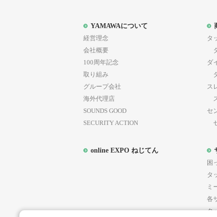
YAMAWAについて
経営理念
タ
会社概要
タ
100周年記念
ダ
取り組み
ダ
グループ会社
ス
海外代理店
ス
SOUNDS GOOD
セ
SECURITY ACTION
セ
online EXPO ねじてん
困
第
タ
ミ
各
タ