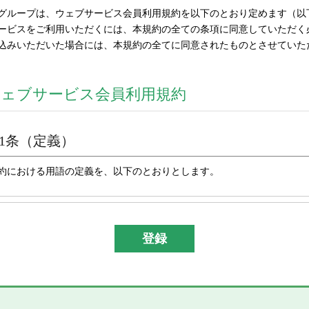
グループは、ウェブサービス会員利用規約を以下のとおり定めます（以
ービスをご利用いただくには、本規約の全ての条項に同意していただく
込みいただいた場合には、本規約の全てに同意されたものとさせていた
ウェブサービス会員利用規約
1条（定義）
約における用語の定義を、以下のとおりとします。
「当社グループ」とは、株式会社彌満和製作所及び彌満和グル
アリングサービス、株式会社やまわインターナショナル、台湾
份有限公司及びYAMAWA EUROPE S.p.A.）の総体又はそ
「本サイト」とは、「彌満和製作所WEBサイト(
https://www.ya
スサイト）」を意味します。
「本サービス」とは、本サイトにおける会員限定コンテンツの