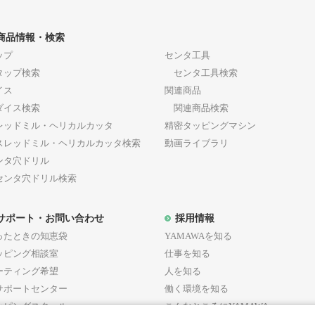
断した方法をとり、当社グループが定める各諸規定等の変更に
通知又は連絡
商品情報・検索
当社グループは、当社グループが必要と判断した場合、会
ップ
センタ工具
は連絡（以下「通知等」といいます。）を行うものとし、
ップ検索
センタ工具検索
ます。
イス
関連商品
当社グループが会員に対し通知等を行う場合、当社グルー
イス検索
関連商品検索
ル等当社グループが適当と判断した方法をとり、その通知
レッドミル・ヘリカルカッタ
精密タッピングマシン
ルを送信された時点をもって、通知等が会員に到達したも
レッドミル・ヘリカルカッタ検索
動画ライブラリ
会員がメールアドレスの変更・廃止後に本サービスへの再
ンタ穴ドリル
後に当社グループに対して届け出されたメールアドレスに
ンタ穴ドリル検索
した時点をもって、通知等が会員に到達したものとします
サポート・お問い合わせ
採用情報
ったときの知恵袋
YAMAWAを知る
3条（会員登録）
ッピング相談室
仕事を知る
ーティング希望
人を知る
サポートセンター
働く環境を知る
会員登録の成立
ッピングスクール
こんなところにYAMAWA
会員登録希望者は、本規約の全ての条項に同意のうえ、本サイ