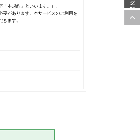
下「本規約」といいます。）。
必要があります。本サービスのご利用を
だきます。
ープ各社（株式会社やまわエンジニ
彌満和股份有限公司、彌満和亜洲股
の各々を意味します。
mawa.com/
および関連する各サービ
提供、当社グループによる、会員に