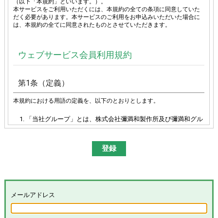
（以下「本規約」といいます。）。
本サービスをご利用いただくには、本規約の全ての条項に同意していた
だく必要があります。本サービスのご利用をお申込みいただいた場合に
は、本規約の全てに同意されたものとさせていただきます。
ウェブサービス会員利用規約
第1条（定義）
本規約における用語の定義を、以下のとおりとします。
「当社グループ」とは、株式会社彌満和製作所及び彌満和グル
ープ各社（株式会社やまわエンジニアリングサービス、株式会
社やまわインターナショナル、台湾彌満和股份有限公司、彌満
和亜洲股份有限公司及びYAMAWA EUROPE S.p.A.）の総体又は
その各々を意味します。
「本サイト」とは、「彌満和製作所WEBサイト
(
https://www.yamawa.com/
および関連する各サービスサイ
ト）」を意味します。
「本サービス」とは、本サイトにおける会員限定コンテンツの
メールアドレス
提供、当社グループによる、会員に対するメールの配信その他
のサービスを意味し、その具体的内容は当社グループが別途定