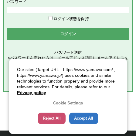
めます。
パスワード
「会員」とは、本サービスの利用希望者で、本規約に同意のう
え当社グループが定める手続きに従い、会員登録を完了した方
を意味します。
ログイン状態を保持
「登録情報」とは、本サービスの利用のために会員が当社グル
ープに提供した全ての情報を意味します。
ログイン
「個人情報」とは、個人情報保護の保護に関する法律第２条第
１項各号に規定する個人情報を意味します。
パスワード送信
※パスワードを忘れた方は、メールアドレス項目にメールアドレスを
第2条（総則）
入力し
クリックしてください。
Our sites (Target URL：https://www.yamawa.com/ ,
本規約の適用範囲
https://www.yamawa.jp/) uses cookies and similar
本規約は、本サービスの利用に関する一切の事項に適用されま
technologies to function properly and provide more
す。
relevant services. For details, please refer to our
本規約の改定
Privacy policy
.
当社グループは、会員に対する事前連絡又は会員による事前承
諾なしに、本規約を変更・追加・削除できるものとし、会員
Cookie Settings
は、当社グループが別途定める時点をもって、これに同意した
ものとみなします。また、この場合、会員に対する通知には次
Reject All
Accept All
項に定める方法その他当社グループが適当と判断した方法をと
り、当社グループが定める各諸規定等の変更についても、同様
の扱いとします。
通知又は連絡