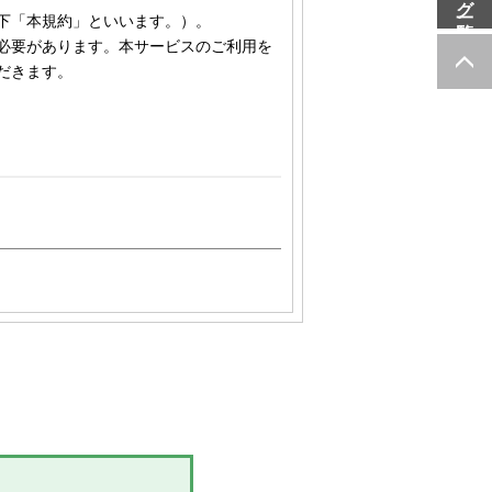
下「本規約」といいます。）。
必要があります。本サービスのご利用を
だきます。
ープ各社（株式会社やまわエンジニ
彌満和股份有限公司、彌満和亜洲股
の各々を意味します。
mawa.com/
および関連する各サービ
提供、当社グループによる、会員に