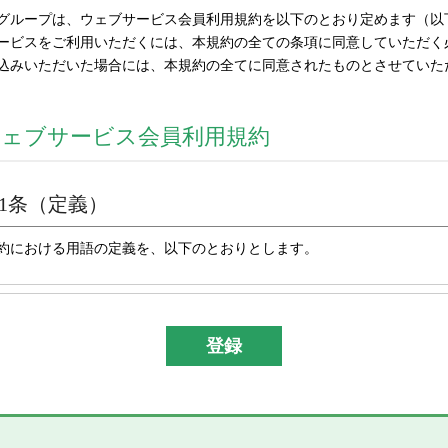
グループは、ウェブサービス会員利用規約を以下のとおり定めます（以
ービスをご利用いただくには、本規約の全ての条項に同意していただく
込みいただいた場合には、本規約の全てに同意されたものとさせていた
ウェブサービス会員利用規約
1条（定義）
約における用語の定義を、以下のとおりとします。
「当社グループ」とは、株式会社彌満和製作所及び彌満和グル
アリングサービス、株式会社やまわインターナショナル、台湾
份有限公司及びYAMAWA EUROPE S.p.A.）の総体又はそ
「本サイト」とは、「彌満和製作所WEBサイト(
https://www.ya
スサイト）」を意味します。
「本サービス」とは、本サイトにおける会員限定コンテンツの