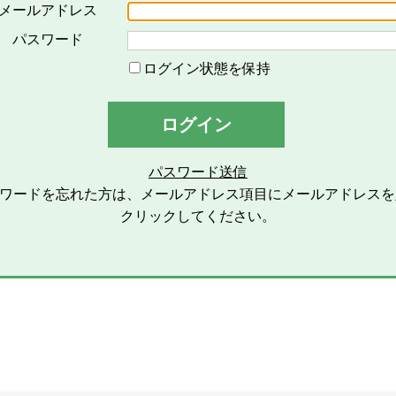
対するメールの配信その他のサービスを意味し、その具体的内
メールアドレス
「会員」とは、本サービスの利用希望者で、本規約に同意のう
パスワード
い、会員登録を完了した方を意味します。
ログイン状態を保持
「登録情報」とは、本サービスの利用のために会員が当社グル
ます。
ログイン
「個人情報」とは、個人情報保護の保護に関する法律第２条第
します。
パスワード送信
スワードを忘れた方は、メールアドレス項目にメールアドレスを
2条（総則）
クリックしてください。
本規約の適用範囲
本規約は、本サービスの利用に関する一切の事項に適用されま
本規約の改定
当社グループは、会員に対する事前連絡又は会員による事前承
除できるものとし、会員は、当社グループが別途定める時点を
します。また、この場合、会員に対する通知には次項に定める