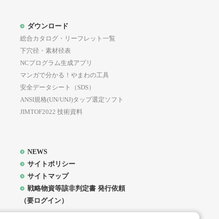
ついても、同様の扱いとします。
ダウンロード
員に対してメール等を用いて通知又
総合カタログ・リーフレット一覧
会員は予めこれを承諾したものとし
下穴径・素材径表
NCプログラム生成アプリ
プは、本サイト上での掲示又はメー
マンガで分かる！やまわの工具
等が本サイト上に掲載され又はメー
安全データシート（SDS）
のとします。
ANSI規格(UN/UNJ)タップ選定ソフト
登録手続を行わなかった場合は、最
JIMTOF2022 技術資料
対して当社グループが通知等を送信
。
NEWS
サイトポリシー
サイトマップ
戦略物資等該非判定書 発行依頼
（要ログイン）
ト上に掲載された所定の手続を行う