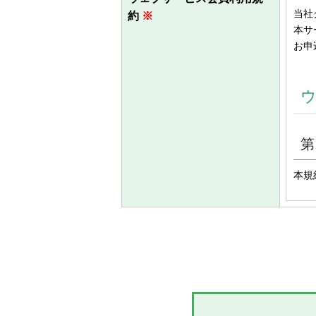
当社
約
※
本サ
お申
第
本規