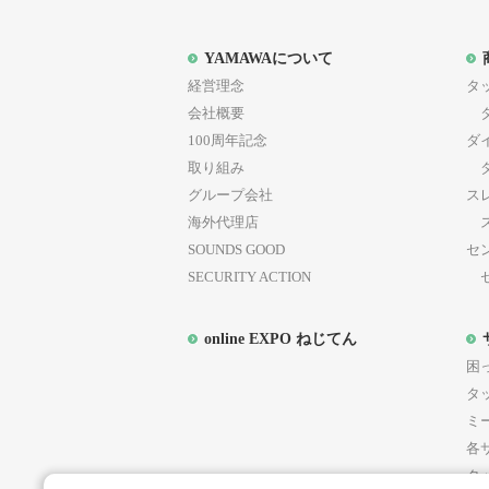
YAMAWAについて
経営理念
タ
会社概要
タ
100周年記念
ダ
取り組み
ダ
グループ会社
ス
海外代理店
ス
SOUNDS GOOD
セ
SECURITY ACTION
セ
online EXPO ねじてん
困
第
タ
ミ
各
タ