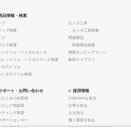
断した方法をとり、当社グループが定める各諸規定等の変更に
通知又は連絡
商品情報・検索
当社グループは、当社グループが必要と判断した場合、会
ップ
センタ工具
は連絡（以下「通知等」といいます。）を行うものとし、
ップ検索
センタ工具検索
ます。
イス
関連商品
当社グループが会員に対し通知等を行う場合、当社グルー
イス検索
関連商品検索
ル等当社グループが適当と判断した方法をとり、その通知
レッドミル・ヘリカルカッタ
精密タッピングマシン
ルを送信された時点をもって、通知等が会員に到達したも
レッドミル・ヘリカルカッタ検索
動画ライブラリ
会員がメールアドレスの変更・廃止後に本サービスへの再
ンタ穴ドリル
後に当社グループに対して届け出されたメールアドレスに
ンタ穴ドリル検索
した時点をもって、通知等が会員に到達したものとします
サポート・お問い合わせ
採用情報
ったときの知恵袋
YAMAWAを知る
3条（会員登録）
ッピング相談室
仕事を知る
ーティング希望
人を知る
サポートセンター
働く環境を知る
会員登録の成立
ッピングスクール
こんなところにYAMAWA
会員登録希望者は、本規約の全ての条項に同意のうえ、本サイ