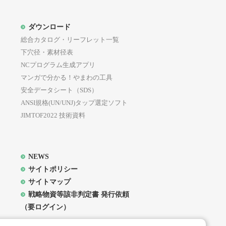
ついても、同様の扱いとします。
ダウンロード
員に対してメール等を用いて通知又
総合カタログ・リーフレット一覧
会員は予めこれを承諾したものとし
下穴径・素材径表
NCプログラム生成アプリ
プは、本サイト上での掲示又はメー
マンガで分かる！やまわの工具
等が本サイト上に掲載され又はメー
安全データシート（SDS）
のとします。
ANSI規格(UN/UNJ)タップ選定ソフト
登録手続を行わなかった場合は、最
JIMTOF2022 技術資料
対して当社グループが通知等を送信
。
NEWS
サイトポリシー
サイトマップ
戦略物資等該非判定書 発行依頼
（要ログイン）
ト上に掲載された所定の手続を行う