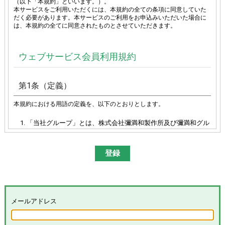
（以下「本規約」といいます。）。
本サービスをご利用いただくには、本規約の全ての条項に同意していた
だく必要があります。本サービスのご利用をお申込みいただいた場合に
は、本規約の全てに同意されたものとさせていただきます。
ウェブサービス会員利用規約
第1条（定義）
本規約における用語の定義を、以下のとおりとします。
「当社グループ」とは、株式会社彌満和製作所及び彌満和グル
ープ各社（株式会社やまわエンジニアリングサービス、株式会
社やまわインターナショナル、台湾彌満和股份有限公司、彌満
和亜洲股份有限公司及びYAMAWA EUROPE S.p.A.）の総体又は
その各々を意味します。
「本サイト」とは、「彌満和製作所WEBサイト
(
https://www.yamawa.com/
および関連する各サービスサイ
ト）」を意味します。
「本サービス」とは、本サイトにおける会員限定コンテンツの
メールアドレス
提供、当社グループによる、会員に対するメールの配信その他
のサービスを意味し、その具体的内容は当社グループが別途定