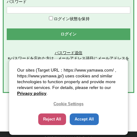
めます。
パスワード
「会員」とは、本サービスの利用希望者で、本規約に同意のう
え当社グループが定める手続きに従い、会員登録を完了した方
を意味します。
ログイン状態を保持
「登録情報」とは、本サービスの利用のために会員が当社グル
ープに提供した全ての情報を意味します。
ログイン
「個人情報」とは、個人情報保護の保護に関する法律第２条第
１項各号に規定する個人情報を意味します。
パスワード送信
※パスワードを忘れた方は、メールアドレス項目にメールアドレスを
第2条（総則）
入力し
クリックしてください。
Our sites (Target URL：https://www.yamawa.com/ ,
本規約の適用範囲
https://www.yamawa.jp/) uses cookies and similar
本規約は、本サービスの利用に関する一切の事項に適用されま
technologies to function properly and provide more
す。
relevant services. For details, please refer to our
本規約の改定
Privacy policy
.
当社グループは、会員に対する事前連絡又は会員による事前承
諾なしに、本規約を変更・追加・削除できるものとし、会員
Cookie Settings
は、当社グループが別途定める時点をもって、これに同意した
ものとみなします。また、この場合、会員に対する通知には次
Reject All
Accept All
項に定める方法その他当社グループが適当と判断した方法をと
り、当社グループが定める各諸規定等の変更についても、同様
の扱いとします。
通知又は連絡