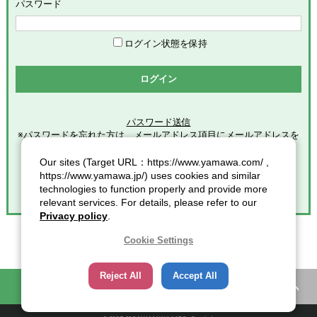
めます。
パスワード
「会員」とは、本サービスの利用希望者で、本規約に同意のう
え当社グループが定める手続きに従い、会員登録を完了した方
を意味します。
ログイン状態を保持
「登録情報」とは、本サービスの利用のために会員が当社グル
ープに提供した全ての情報を意味します。
ログイン
「個人情報」とは、個人情報保護の保護に関する法律第２条第
１項各号に規定する個人情報を意味します。
パスワード送信
※パスワードを忘れた方は、メールアドレス項目にメールアドレスを
第2条（総則）
入力し
クリックしてください。
Our sites (Target URL：https://www.yamawa.com/ ,
本規約の適用範囲
https://www.yamawa.jp/) uses cookies and similar
本規約は、本サービスの利用に関する一切の事項に適用されま
technologies to function properly and provide more
す。
relevant services. For details, please refer to our
本規約の改定
Privacy policy
.
当社グループは、会員に対する事前連絡又は会員による事前承
諾なしに、本規約を変更・追加・削除できるものとし、会員
Cookie Settings
は、当社グループが別途定める時点をもって、これに同意した
ものとみなします。また、この場合、会員に対する通知には次
Reject All
Accept All
項に定める方法その他当社グループが適当と判断した方法をと
困ったときの知恵袋
カタログ一覧
り、当社グループが定める各諸規定等の変更についても、同様
の扱いとします。
通知又は連絡