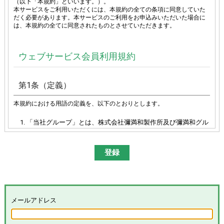
（以下「本規約」といいます。）。
本サービスをご利用いただくには、本規約の全ての条項に同意していた
だく必要があります。本サービスのご利用をお申込みいただいた場合に
は、本規約の全てに同意されたものとさせていただきます。
ウェブサービス会員利用規約
第1条（定義）
本規約における用語の定義を、以下のとおりとします。
「当社グループ」とは、株式会社彌満和製作所及び彌満和グル
ープ各社（株式会社やまわエンジニアリングサービス、株式会
社やまわインターナショナル、台湾彌満和股份有限公司、彌満
和亜洲股份有限公司及びYAMAWA EUROPE S.p.A.）の総体又は
その各々を意味します。
「本サイト」とは、「彌満和製作所WEBサイト
(
https://www.yamawa.com/
および関連する各サービスサイ
ト）」を意味します。
「本サービス」とは、本サイトにおける会員限定コンテンツの
メールアドレス
提供、当社グループによる、会員に対するメールの配信その他
のサービスを意味し、その具体的内容は当社グループが別途定