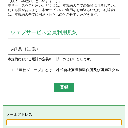
（以下「本規約」といいます。）。
本サービスをご利用いただくには、本規約の全ての条項に同意していた
だく必要があります。本サービスのご利用をお申込みいただいた場合に
は、本規約の全てに同意されたものとさせていただきます。
ウェブサービス会員利用規約
第1条（定義）
本規約における用語の定義を、以下のとおりとします。
「当社グループ」とは、株式会社彌満和製作所及び彌満和グル
ープ各社（株式会社やまわエンジニアリングサービス、株式会
社やまわインターナショナル、台湾彌満和股份有限公司、彌満
和亜洲股份有限公司及びYAMAWA EUROPE S.p.A.）の総体又は
その各々を意味します。
「本サイト」とは、「彌満和製作所WEBサイト
(
https://www.yamawa.com/
および関連する各サービスサイ
ト）」を意味します。
「本サービス」とは、本サイトにおける会員限定コンテンツの
メールアドレス
提供、当社グループによる、会員に対するメールの配信その他
のサービスを意味し、その具体的内容は当社グループが別途定