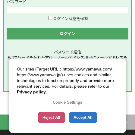
めます。
パスワード
「会員」とは、本サービスの利用希望者で、本規約に同意のう
え当社グループが定める手続きに従い、会員登録を完了した方
を意味します。
ログイン状態を保持
「登録情報」とは、本サービスの利用のために会員が当社グル
ープに提供した全ての情報を意味します。
ログイン
「個人情報」とは、個人情報保護の保護に関する法律第２条第
１項各号に規定する個人情報を意味します。
パスワード送信
※パスワードを忘れた方は、メールアドレス項目にメールアドレスを
第2条（総則）
入力し
クリックしてください。
Our sites (Target URL：https://www.yamawa.com/ ,
本規約の適用範囲
https://www.yamawa.jp/) uses cookies and similar
本規約は、本サービスの利用に関する一切の事項に適用されま
technologies to function properly and provide more
す。
relevant services. For details, please refer to our
本規約の改定
Privacy policy
.
当社グループは、会員に対する事前連絡又は会員による事前承
諾なしに、本規約を変更・追加・削除できるものとし、会員
Cookie Settings
は、当社グループが別途定める時点をもって、これに同意した
ものとみなします。また、この場合、会員に対する通知には次
Reject All
Accept All
項に定める方法その他当社グループが適当と判断した方法をと
困ったときの知恵袋
カタログ一覧
り、当社グループが定める各諸規定等の変更についても、同様
の扱いとします。
通知又は連絡