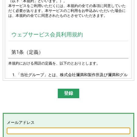
（以下「本規約」といいます。）。
本サービスをご利用いただくには、本規約の全ての条項に同意していた
だく必要があります。本サービスのご利用をお申込みいただいた場合に
は、本規約の全てに同意されたものとさせていただきます。
ウェブサービス会員利用規約
第1条（定義）
本規約における用語の定義を、以下のとおりとします。
「当社グループ」とは、株式会社彌満和製作所及び彌満和グル
ープ各社（株式会社やまわエンジニアリングサービス、株式会
社やまわインターナショナル、台湾彌満和股份有限公司、彌満
和亜洲股份有限公司及びYAMAWA EUROPE S.p.A.）の総体又は
その各々を意味します。
「本サイト」とは、「彌満和製作所WEBサイト
(
https://www.yamawa.com/
および関連する各サービスサイ
ト）」を意味します。
「本サービス」とは、本サイトにおける会員限定コンテンツの
メールアドレス
提供、当社グループによる、会員に対するメールの配信その他
のサービスを意味し、その具体的内容は当社グループが別途定