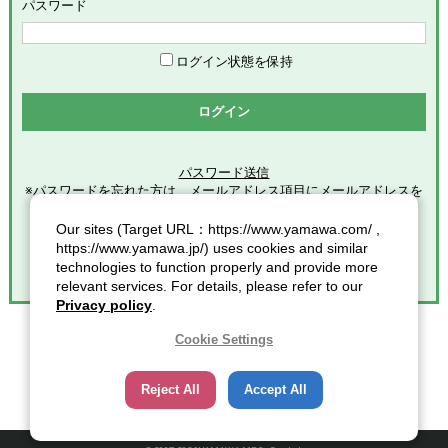
めます。
パスワード
「会員」とは、本サービスの利用希望者で、本規約に同意のう
え当社グループが定める手続きに従い、会員登録を完了した方
を意味します。
ログイン状態を保持
「登録情報」とは、本サービスの利用のために会員が当社グル
ープに提供した全ての情報を意味します。
ログイン
「個人情報」とは、個人情報保護の保護に関する法律第２条第
１項各号に規定する個人情報を意味します。
パスワード送信
※パスワードを忘れた方は、メールアドレス項目にメールアドレスを
第2条（総則）
入力し
クリックしてください。
Our sites (Target URL：https://www.yamawa.com/ ,
本規約の適用範囲
https://www.yamawa.jp/) uses cookies and similar
本規約は、本サービスの利用に関する一切の事項に適用されま
technologies to function properly and provide more
す。
relevant services. For details, please refer to our
本規約の改定
Privacy policy
.
当社グループは、会員に対する事前連絡又は会員による事前承
諾なしに、本規約を変更・追加・削除できるものとし、会員
Cookie Settings
は、当社グループが別途定める時点をもって、これに同意した
ものとみなします。また、この場合、会員に対する通知には次
Reject All
Accept All
項に定める方法その他当社グループが適当と判断した方法をと
り、当社グループが定める各諸規定等の変更についても、同様
の扱いとします。
通知又は連絡