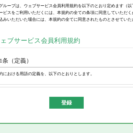
グループは、ウェブサービス会員利用規約を以下のとおり定めます（以
ービスをご利用いただくには、本規約の全ての条項に同意していただく
込みいただいた場合には、本規約の全てに同意されたものとさせていた
ウェブサービス会員利用規約
1条（定義）
約における用語の定義を、以下のとおりとします。
「当社グループ」とは、株式会社彌満和製作所及び彌満和グル
アリングサービス、株式会社やまわインターナショナル、台湾
份有限公司及びYAMAWA EUROPE S.p.A.）の総体又はそ
「本サイト」とは、「彌満和製作所WEBサイト(
https://www.ya
スサイト）」を意味します。
「本サービス」とは、本サイトにおける会員限定コンテンツの