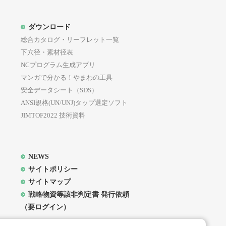
ついても、同様の扱いとします。
ダウンロード
員に対してメール等を用いて通知又
総合カタログ・リーフレット一覧
会員は予めこれを承諾したものとし
下穴径・素材径表
NCプログラム生成アプリ
プは、本サイト上での掲示又はメー
マンガで分かる！やまわの工具
等が本サイト上に掲載され又はメー
安全データシート（SDS）
のとします。
ANSI規格(UN/UNJ)タップ選定ソフト
登録手続を行わなかった場合は、最
JIMTOF2022 技術資料
対して当社グループが通知等を送信
。
NEWS
サイトポリシー
サイトマップ
戦略物資等該非判定書 発行依頼
（要ログイン）
ト上に掲載された所定の手続を行う