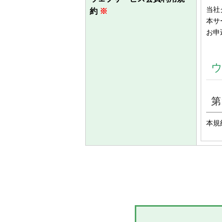
当社
約
※
本サ
お申
第
本規