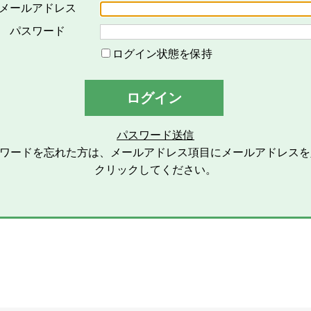
対するメールの配信その他のサービスを意味し、その具体的内
メールアドレス
「会員」とは、本サービスの利用希望者で、本規約に同意のう
パスワード
い、会員登録を完了した方を意味します。
ログイン状態を保持
「登録情報」とは、本サービスの利用のために会員が当社グル
ます。
ログイン
「個人情報」とは、個人情報保護の保護に関する法律第２条第
します。
パスワード送信
スワードを忘れた方は、メールアドレス項目にメールアドレスを
2条（総則）
クリックしてください。
本規約の適用範囲
本規約は、本サービスの利用に関する一切の事項に適用されま
本規約の改定
当社グループは、会員に対する事前連絡又は会員による事前承
除できるものとし、会員は、当社グループが別途定める時点を
します。また、この場合、会員に対する通知には次項に定める