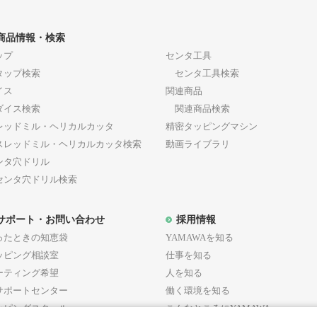
断した方法をとり、当社グループが定める各諸規定等の変更に
通知又は連絡
商品情報・検索
当社グループは、当社グループが必要と判断した場合、会
ップ
センタ工具
は連絡（以下「通知等」といいます。）を行うものとし、
ップ検索
センタ工具検索
ます。
イス
関連商品
当社グループが会員に対し通知等を行う場合、当社グルー
イス検索
関連商品検索
ル等当社グループが適当と判断した方法をとり、その通知
レッドミル・ヘリカルカッタ
精密タッピングマシン
ルを送信された時点をもって、通知等が会員に到達したも
レッドミル・ヘリカルカッタ検索
動画ライブラリ
会員がメールアドレスの変更・廃止後に本サービスへの再
ンタ穴ドリル
後に当社グループに対して届け出されたメールアドレスに
ンタ穴ドリル検索
した時点をもって、通知等が会員に到達したものとします
サポート・お問い合わせ
採用情報
ったときの知恵袋
YAMAWAを知る
3条（会員登録）
ッピング相談室
仕事を知る
ーティング希望
人を知る
サポートセンター
働く環境を知る
会員登録の成立
ッピングスクール
こんなところにYAMAWA
会員登録希望者は、本規約の全ての条項に同意のうえ、本サイ