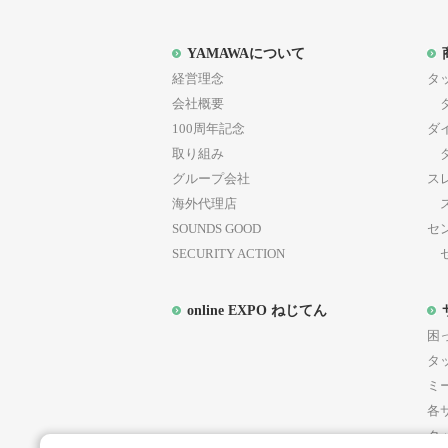
YAMAWAについて
経営理念
タ
会社概要
タ
100周年記念
ダ
取り組み
ダ
グループ会社
ス
海外代理店
ス
SOUNDS GOOD
セ
SECURITY ACTION
セ
online EXPO ねじてん
困
第
タ
ミ
各
タ