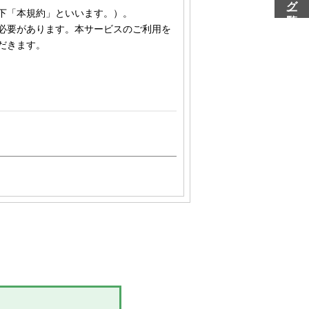
下「本規約」といいます。）。
必要があります。本サービスのご利用を
だきます。
ープ各社（株式会社やまわエンジニ
彌満和股份有限公司、彌満和亜洲股
の各々を意味します。
mawa.com/
および関連する各サービ
提供、当社グループによる、会員に