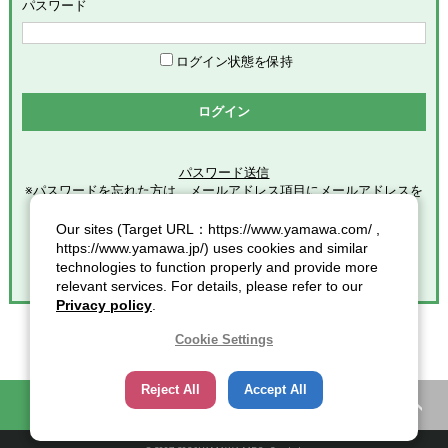
めます。
パスワード
「会員」とは、本サービスの利用希望者で、本規約に同意のう
え当社グループが定める手続きに従い、会員登録を完了した方
を意味します。
ログイン状態を保持
「登録情報」とは、本サービスの利用のために会員が当社グル
ープに提供した全ての情報を意味します。
ログイン
「個人情報」とは、個人情報保護の保護に関する法律第２条第
１項各号に規定する個人情報を意味します。
パスワード送信
※パスワードを忘れた方は、メールアドレス項目にメールアドレスを
第2条（総則）
入力し
クリックしてください。
Our sites (Target URL：https://www.yamawa.com/ ,
本規約の適用範囲
https://www.yamawa.jp/) uses cookies and similar
本規約は、本サービスの利用に関する一切の事項に適用されま
technologies to function properly and provide more
す。
relevant services. For details, please refer to our
本規約の改定
Privacy policy
.
当社グループは、会員に対する事前連絡又は会員による事前承
諾なしに、本規約を変更・追加・削除できるものとし、会員
Cookie Settings
は、当社グループが別途定める時点をもって、これに同意した
ものとみなします。また、この場合、会員に対する通知には次
Reject All
Accept All
項に定める方法その他当社グループが適当と判断した方法をと
困ったときの知恵袋
カタログ一覧
り、当社グループが定める各諸規定等の変更についても、同様
の扱いとします。
通知又は連絡