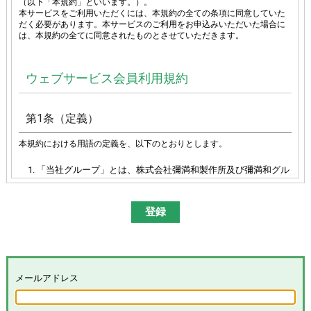
（以下「本規約」といいます。）。
本サービスをご利用いただくには、本規約の全ての条項に同意していた
だく必要があります。本サービスのご利用をお申込みいただいた場合に
は、本規約の全てに同意されたものとさせていただきます。
ウェブサービス会員利用規約
第1条（定義）
本規約における用語の定義を、以下のとおりとします。
「当社グループ」とは、株式会社彌満和製作所及び彌満和グル
ープ各社（株式会社やまわエンジニアリングサービス、株式会
社やまわインターナショナル、台湾彌満和股份有限公司、彌満
和亜洲股份有限公司及びYAMAWA EUROPE S.p.A.）の総体又は
その各々を意味します。
「本サイト」とは、「彌満和製作所WEBサイト
(
https://www.yamawa.com/
および関連する各サービスサイ
ト）」を意味します。
「本サービス」とは、本サイトにおける会員限定コンテンツの
メールアドレス
提供、当社グループによる、会員に対するメールの配信その他
のサービスを意味し、その具体的内容は当社グループが別途定