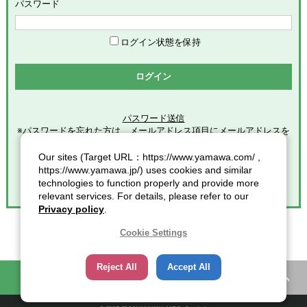
めます。
パスワード
「会員」とは、本サービスの利用希望者で、本規約に同意のう
え当社グループが定める手続きに従い、会員登録を完了した方
を意味します。
ログイン状態を保持
「登録情報」とは、本サービスの利用のために会員が当社グル
ープに提供した全ての情報を意味します。
ログイン
「個人情報」とは、個人情報保護の保護に関する法律第２条第
１項各号に規定する個人情報を意味します。
パスワード送信
※パスワードを忘れた方は、メールアドレス項目にメールアドレスを
第2条（総則）
入力し
クリックしてください。
Our sites (Target URL：https://www.yamawa.com/ ,
本規約の適用範囲
https://www.yamawa.jp/) uses cookies and similar
本規約は、本サービスの利用に関する一切の事項に適用されま
technologies to function properly and provide more
す。
relevant services. For details, please refer to our
本規約の改定
Privacy policy
.
当社グループは、会員に対する事前連絡又は会員による事前承
諾なしに、本規約を変更・追加・削除できるものとし、会員
Cookie Settings
は、当社グループが別途定める時点をもって、これに同意した
ものとみなします。また、この場合、会員に対する通知には次
Reject All
Accept All
項に定める方法その他当社グループが適当と判断した方法をと
困ったときの知恵袋
カタログ一覧
り、当社グループが定める各諸規定等の変更についても、同様
の扱いとします。
通知又は連絡