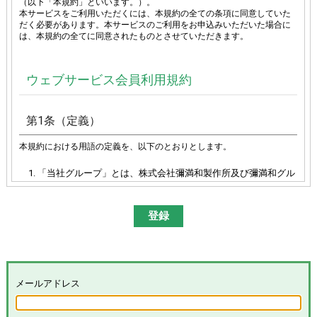
（以下「本規約」といいます。）。
本サービスをご利用いただくには、本規約の全ての条項に同意していた
だく必要があります。本サービスのご利用をお申込みいただいた場合に
は、本規約の全てに同意されたものとさせていただきます。
ウェブサービス会員利用規約
第1条（定義）
本規約における用語の定義を、以下のとおりとします。
「当社グループ」とは、株式会社彌満和製作所及び彌満和グル
ープ各社（株式会社やまわエンジニアリングサービス、株式会
社やまわインターナショナル、台湾彌満和股份有限公司、彌満
和亜洲股份有限公司及びYAMAWA EUROPE S.p.A.）の総体又は
その各々を意味します。
「本サイト」とは、「彌満和製作所WEBサイト
(
https://www.yamawa.com/
および関連する各サービスサイ
ト）」を意味します。
「本サービス」とは、本サイトにおける会員限定コンテンツの
メールアドレス
提供、当社グループによる、会員に対するメールの配信その他
のサービスを意味し、その具体的内容は当社グループが別途定