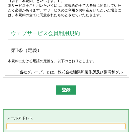
（以下「本規約」といいます。）。
本サービスをご利用いただくには、本規約の全ての条項に同意していた
だく必要があります。本サービスのご利用をお申込みいただいた場合に
は、本規約の全てに同意されたものとさせていただきます。
ウェブサービス会員利用規約
第1条（定義）
本規約における用語の定義を、以下のとおりとします。
「当社グループ」とは、株式会社彌満和製作所及び彌満和グル
ープ各社（株式会社やまわエンジニアリングサービス、株式会
社やまわインターナショナル、台湾彌満和股份有限公司、彌満
和亜洲股份有限公司及びYAMAWA EUROPE S.p.A.）の総体又は
その各々を意味します。
「本サイト」とは、「彌満和製作所WEBサイト
(
https://www.yamawa.com/
および関連する各サービスサイ
ト）」を意味します。
「本サービス」とは、本サイトにおける会員限定コンテンツの
メールアドレス
提供、当社グループによる、会員に対するメールの配信その他
のサービスを意味し、その具体的内容は当社グループが別途定