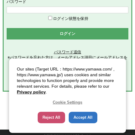
めます。
パスワード
「会員」とは、本サービスの利用希望者で、本規約に同意のう
え当社グループが定める手続きに従い、会員登録を完了した方
を意味します。
ログイン状態を保持
「登録情報」とは、本サービスの利用のために会員が当社グル
ープに提供した全ての情報を意味します。
ログイン
「個人情報」とは、個人情報保護の保護に関する法律第２条第
１項各号に規定する個人情報を意味します。
パスワード送信
※パスワードを忘れた方は、メールアドレス項目にメールアドレスを
第2条（総則）
入力し
クリックしてください。
Our sites (Target URL：https://www.yamawa.com/ ,
本規約の適用範囲
https://www.yamawa.jp/) uses cookies and similar
本規約は、本サービスの利用に関する一切の事項に適用されま
technologies to function properly and provide more
す。
relevant services. For details, please refer to our
本規約の改定
Privacy policy
.
当社グループは、会員に対する事前連絡又は会員による事前承
諾なしに、本規約を変更・追加・削除できるものとし、会員
Cookie Settings
は、当社グループが別途定める時点をもって、これに同意した
ものとみなします。また、この場合、会員に対する通知には次
Reject All
Accept All
項に定める方法その他当社グループが適当と判断した方法をと
り、当社グループが定める各諸規定等の変更についても、同様
の扱いとします。
通知又は連絡