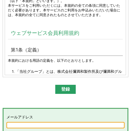
（以下「本規約」といいます。）。
本サービスをご利用いただくには、本規約の全ての条項に同意していた
だく必要があります。本サービスのご利用をお申込みいただいた場合に
は、本規約の全てに同意されたものとさせていただきます。
ウェブサービス会員利用規約
第1条（定義）
本規約における用語の定義を、以下のとおりとします。
「当社グループ」とは、株式会社彌満和製作所及び彌満和グル
ープ各社（株式会社やまわエンジニアリングサービス、株式会
社やまわインターナショナル、台湾彌満和股份有限公司、彌満
和亜洲股份有限公司及びYAMAWA EUROPE S.p.A.）の総体又は
その各々を意味します。
「本サイト」とは、「彌満和製作所WEBサイト
(
https://www.yamawa.com/
および関連する各サービスサイ
ト）」を意味します。
「本サービス」とは、本サイトにおける会員限定コンテンツの
メールアドレス
提供、当社グループによる、会員に対するメールの配信その他
のサービスを意味し、その具体的内容は当社グループが別途定