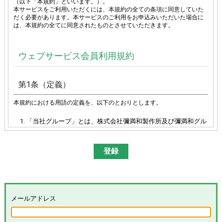
（以下「本規約」といいます。）。
本サービスをご利用いただくには、本規約の全ての条項に同意していた
だく必要があります。本サービスのご利用をお申込みいただいた場合に
は、本規約の全てに同意されたものとさせていただきます。
ウェブサービス会員利用規約
第1条（定義）
本規約における用語の定義を、以下のとおりとします。
「当社グループ」とは、株式会社彌満和製作所及び彌満和グル
ープ各社（株式会社やまわエンジニアリングサービス、株式会
社やまわインターナショナル、台湾彌満和股份有限公司、彌満
和亜洲股份有限公司及びYAMAWA EUROPE S.p.A.）の総体又は
その各々を意味します。
「本サイト」とは、「彌満和製作所WEBサイト
(
https://www.yamawa.com/
および関連する各サービスサイ
ト）」を意味します。
「本サービス」とは、本サイトにおける会員限定コンテンツの
メールアドレス
提供、当社グループによる、会員に対するメールの配信その他
のサービスを意味し、その具体的内容は当社グループが別途定