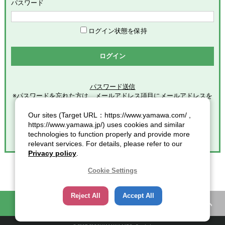
めます。
パスワード
「会員」とは、本サービスの利用希望者で、本規約に同意のう
え当社グループが定める手続きに従い、会員登録を完了した方
を意味します。
ログイン状態を保持
「登録情報」とは、本サービスの利用のために会員が当社グル
ープに提供した全ての情報を意味します。
ログイン
「個人情報」とは、個人情報保護の保護に関する法律第２条第
１項各号に規定する個人情報を意味します。
パスワード送信
※パスワードを忘れた方は、メールアドレス項目にメールアドレスを
第2条（総則）
入力し
クリックしてください。
Our sites (Target URL：https://www.yamawa.com/ ,
本規約の適用範囲
https://www.yamawa.jp/) uses cookies and similar
本規約は、本サービスの利用に関する一切の事項に適用されま
technologies to function properly and provide more
す。
relevant services. For details, please refer to our
本規約の改定
Privacy policy
.
当社グループは、会員に対する事前連絡又は会員による事前承
諾なしに、本規約を変更・追加・削除できるものとし、会員
Cookie Settings
は、当社グループが別途定める時点をもって、これに同意した
ものとみなします。また、この場合、会員に対する通知には次
Reject All
Accept All
項に定める方法その他当社グループが適当と判断した方法をと
困ったときの知恵袋
カタログ一覧
り、当社グループが定める各諸規定等の変更についても、同様
の扱いとします。
通知又は連絡