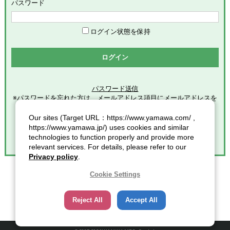
めます。
パスワード
「会員」とは、本サービスの利用希望者で、本規約に同意のう
え当社グループが定める手続きに従い、会員登録を完了した方
を意味します。
ログイン状態を保持
「登録情報」とは、本サービスの利用のために会員が当社グル
ープに提供した全ての情報を意味します。
ログイン
「個人情報」とは、個人情報保護の保護に関する法律第２条第
１項各号に規定する個人情報を意味します。
パスワード送信
※パスワードを忘れた方は、メールアドレス項目にメールアドレスを
第2条（総則）
入力し
クリックしてください。
Our sites (Target URL：https://www.yamawa.com/ ,
本規約の適用範囲
https://www.yamawa.jp/) uses cookies and similar
本規約は、本サービスの利用に関する一切の事項に適用されま
technologies to function properly and provide more
す。
relevant services. For details, please refer to our
本規約の改定
Privacy policy
.
当社グループは、会員に対する事前連絡又は会員による事前承
諾なしに、本規約を変更・追加・削除できるものとし、会員
Cookie Settings
は、当社グループが別途定める時点をもって、これに同意した
ものとみなします。また、この場合、会員に対する通知には次
Reject All
Accept All
項に定める方法その他当社グループが適当と判断した方法をと
り、当社グループが定める各諸規定等の変更についても、同様
の扱いとします。
通知又は連絡