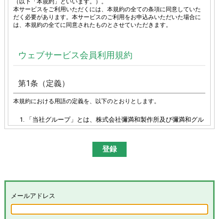
（以下「本規約」といいます。）。
本サービスをご利用いただくには、本規約の全ての条項に同意していた
だく必要があります。本サービスのご利用をお申込みいただいた場合に
は、本規約の全てに同意されたものとさせていただきます。
ウェブサービス会員利用規約
第1条（定義）
本規約における用語の定義を、以下のとおりとします。
「当社グループ」とは、株式会社彌満和製作所及び彌満和グル
ープ各社（株式会社やまわエンジニアリングサービス、株式会
社やまわインターナショナル、台湾彌満和股份有限公司、彌満
和亜洲股份有限公司及びYAMAWA EUROPE S.p.A.）の総体又は
その各々を意味します。
「本サイト」とは、「彌満和製作所WEBサイト
(
https://www.yamawa.com/
および関連する各サービスサイ
ト）」を意味します。
「本サービス」とは、本サイトにおける会員限定コンテンツの
メールアドレス
提供、当社グループによる、会員に対するメールの配信その他
のサービスを意味し、その具体的内容は当社グループが別途定