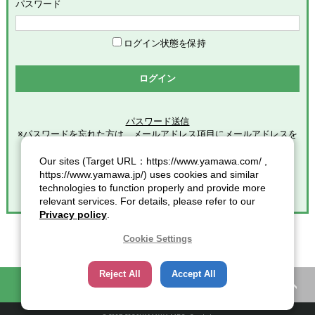
めます。
パスワード
「会員」とは、本サービスの利用希望者で、本規約に同意のう
え当社グループが定める手続きに従い、会員登録を完了した方
を意味します。
ログイン状態を保持
「登録情報」とは、本サービスの利用のために会員が当社グル
ープに提供した全ての情報を意味します。
ログイン
「個人情報」とは、個人情報保護の保護に関する法律第２条第
１項各号に規定する個人情報を意味します。
パスワード送信
※パスワードを忘れた方は、メールアドレス項目にメールアドレスを
第2条（総則）
入力し
クリックしてください。
Our sites (Target URL：https://www.yamawa.com/ ,
本規約の適用範囲
https://www.yamawa.jp/) uses cookies and similar
本規約は、本サービスの利用に関する一切の事項に適用されま
technologies to function properly and provide more
す。
relevant services. For details, please refer to our
本規約の改定
Privacy policy
.
当社グループは、会員に対する事前連絡又は会員による事前承
諾なしに、本規約を変更・追加・削除できるものとし、会員
Cookie Settings
は、当社グループが別途定める時点をもって、これに同意した
ものとみなします。また、この場合、会員に対する通知には次
Reject All
Accept All
項に定める方法その他当社グループが適当と判断した方法をと
困ったときの知恵袋
カタログ一覧
り、当社グループが定める各諸規定等の変更についても、同様
の扱いとします。
通知又は連絡