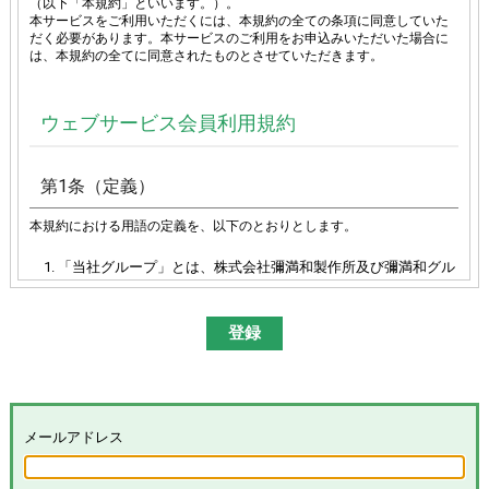
（以下「本規約」といいます。）。
本サービスをご利用いただくには、本規約の全ての条項に同意していた
だく必要があります。本サービスのご利用をお申込みいただいた場合に
は、本規約の全てに同意されたものとさせていただきます。
ウェブサービス会員利用規約
第1条（定義）
本規約における用語の定義を、以下のとおりとします。
「当社グループ」とは、株式会社彌満和製作所及び彌満和グル
ープ各社（株式会社やまわエンジニアリングサービス、株式会
社やまわインターナショナル、台湾彌満和股份有限公司、彌満
和亜洲股份有限公司及びYAMAWA EUROPE S.p.A.）の総体又は
その各々を意味します。
「本サイト」とは、「彌満和製作所WEBサイト
(
https://www.yamawa.com/
および関連する各サービスサイ
ト）」を意味します。
「本サービス」とは、本サイトにおける会員限定コンテンツの
メールアドレス
提供、当社グループによる、会員に対するメールの配信その他
のサービスを意味し、その具体的内容は当社グループが別途定